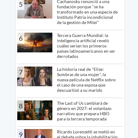
Cachanosky renunció a una
5
fundación porque "se ha
transformado en una especie de
Instituto Patria incondicional
de la gestión de Milei"
Tercera Guerra Mundial: la
6
inteligencia artificial reveló
cuáles serían los primeros
países latinoamericanos en ser
derrotados
La historia real de "Elize:
7
Sombras de una mujer", la
nueva película de Netflix sobre
el caso de una esposa que
descuartizó a su marido
The Last of Us cambiará de
8
género en 2027: el volantazo
narrativo que prepara HBO
para la tercera temporada
Ricardo Lorenzetti se metió en
9
el debate sobre la inhabilitación