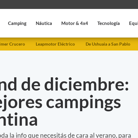
Camping
Náutica
Motor & 4x4
Tecnología
Equ
imer Crucero
Leapmotor Eléctrico
De Ushuaia a San Pablo
d de diciembre:
ejores campings
ntina
da la info que necesitás de cara al verano, para