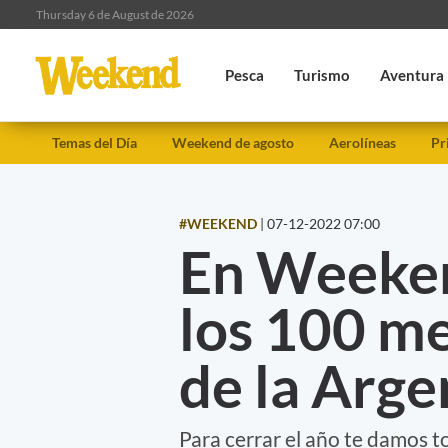
Thursday 6 de August de 2026
Pesca
Turismo
Aventura
Temas del Día
Weekend de agosto
Aerolíneas
Pr
#WEEKEND
|
07-12-2022 07:00
En Weeken
los 100 m
de la Arge
Para cerrar el año te damos to