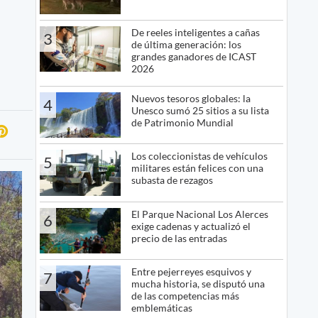
De reeles inteligentes a cañas
3
de última generación: los
grandes ganadores de ICAST
2026
Nuevos tesoros globales: la
4
Unesco sumó 25 sitios a su lista
de Patrimonio Mundial
Los coleccionistas de vehículos
5
militares están felices con una
subasta de rezagos
El Parque Nacional Los Alerces
6
exige cadenas y actualizó el
precio de las entradas
Entre pejerreyes esquivos y
7
mucha historia, se disputó una
de las competencias más
emblemáticas