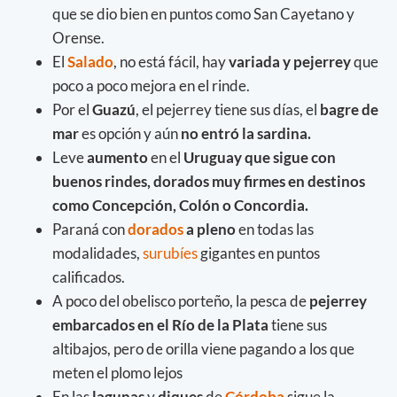
que se dio bien en puntos como San Cayetano y
Orense.
El
Salado
, no está fácil, hay
variada y pejerrey
que
poco a poco mejora en el rinde.
Por el
Guazú
, el pejerrey tiene sus días, el
bagre de
mar
es opción y aún
no entró la sardina.
Leve
aumento
en el
Uruguay que sigue con
buenos rindes, dorados muy firmes en destinos
como Concepción, Colón o Concordia.
Paraná con
dorados
a pleno
en todas las
modalidades,
surubíes
gigantes en puntos
calificados.
A poco del obelisco porteño, la pesca de
pejerrey
embarcados en el Río de la Plata
tiene sus
altibajos, pero de orilla viene pagando a los que
meten el plomo lejos
En las
lagunas
y
diques
de
Córdoba
sigue la