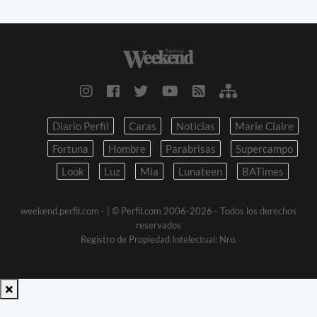
Diario Perfil
Caras
Noticias
Marie Claire
Fortuna
Hombre
Parabrisas
Supercampo
Look
Luz
Mia
Lunateen
BATimes
weekend.perfil.com -
| © Perfil.com 2006-2026 - Todos los derechos
reservados
Registro de Propiedad Intelectual: Nro.