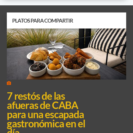
PLATOS PARA COMPARTIR
7 restós de las
afueras de CABA
para una escapada
gastronómica en el
día