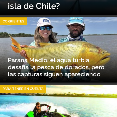
isla de Chile?
CORRIENTES
Paraná Medio: el agua turbia
desafía la pesca de dorados, pero
las capturas siguen apareciendo
PARA TENER EN CUENTA