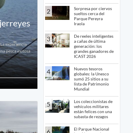
Sorpresa por ciervos
2
sueltos cerca del
Parque Pereyra
jerreyes
Iraola
De reeles inteligentes
3
a cañas de última
 La experiencia
generación: los
una pesca exitosa
grandes ganadores de
ICAST 2026
Nuevos tesoros
4
globales: la Unesco
sumó 25 sitios a su
lista de Patrimonio
Mundial
Los coleccionistas de
5
vehículos militares
están felices con una
subasta de rezagos
El Parque Nacional
6