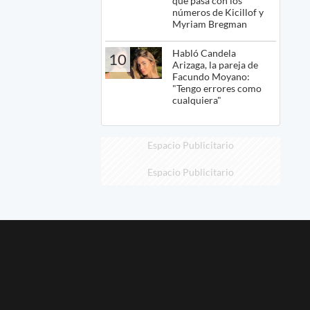
qué pasa con los
números de Kicillof y
Myriam Bregman
Habló Candela
10
Arizaga, la pareja de
Facundo Moyano:
"Tengo errores como
cualquiera"
Espacio Publicitario
Espacio Publicitario