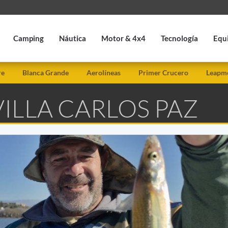
Camping
Náutica
Motor & 4x4
Tecnología
Equ
re
Blanca Grande
Aerolíneas
Primer Crucero
Leapmo
VILLA CARLOS PAZ