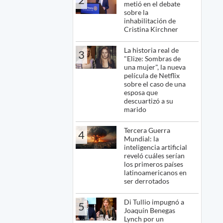
metió en el debate
sobre la
inhabilitación de
Cristina Kirchner
La historia real de
3
"Elize: Sombras de
una mujer", la nueva
película de Netflix
sobre el caso de una
esposa que
descuartizó a su
marido
Tercera Guerra
4
Mundial: la
inteligencia artificial
reveló cuáles serían
los primeros países
latinoamericanos en
ser derrotados
Di Tullio impugnó a
5
Joaquín Benegas
Lynch por un