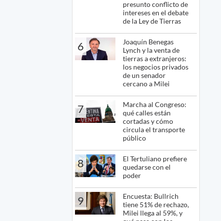
presunto conflicto de
intereses en el debate
de la Ley de Tierras
Joaquín Benegas
6
Lynch y la venta de
tierras a extranjeros:
los negocios privados
de un senador
cercano a Milei
Marcha al Congreso:
7
qué calles están
cortadas y cómo
circula el transporte
público
El Tertuliano prefiere
8
quedarse con el
poder
Encuesta: Bullrich
9
tiene 51% de rechazo,
Milei llega al 59%, y