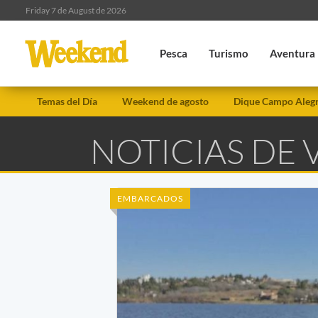
Friday 7 de August de 2026
Pesca
Turismo
Aventura
Temas del Día
Weekend de agosto
Dique Campo Aleg
NOTICIAS DE 
EMBARCADOS