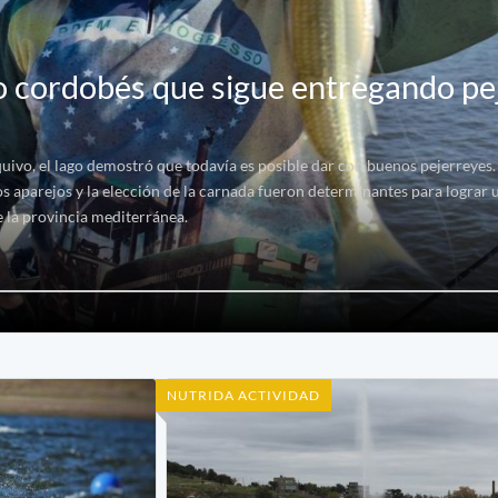
o cordobés que sigue entregando pe
ivo, el lago demostró que todavía es posible dar con buenos pejerreyes.
os aparejos y la elección de la carnada fueron determinantes para lograr 
 la provincia mediterránea.
NUTRIDA ACTIVIDAD