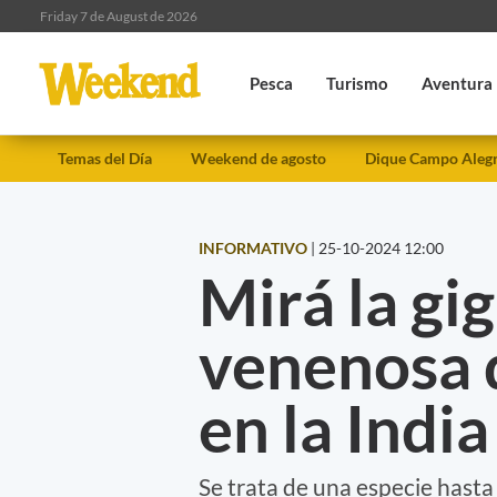
Friday 7 de August de 2026
Pesca
Turismo
Aventura
Temas del Día
Weekend de agosto
Dique Campo Aleg
INFORMATIVO
|
25-10-2024 12:00
Mirá la gi
venenosa 
en la India
Se trata de una especie hast