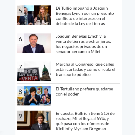
Di Tullio impugnó a Joaquín
5
Benegas Lynch por un presunto
conflicto de intereses en el
debate de la Ley de Tierras
Joaquín Benegas Lynch y la
6
venta de tierras a extranjeros:
los negocios privados de un
senador cercano a Milei
Marcha al Congreso: qué calles
7
están cortadas y cómo circula el
transporte público
El Tertuliano prefiere quedarse
8
con el poder
Encuesta: Bullrich tiene 51% de
9
rechazo, Milei llega al 59%, y
qué pasa con los números de
Kicillof y Myriam Bregman