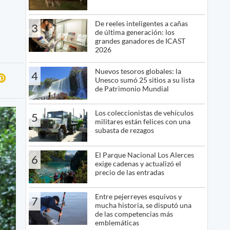
De reeles inteligentes a cañas
3
de última generación: los
grandes ganadores de ICAST
2026
Nuevos tesoros globales: la
4
Unesco sumó 25 sitios a su lista
de Patrimonio Mundial
Los coleccionistas de vehículos
5
militares están felices con una
subasta de rezagos
El Parque Nacional Los Alerces
6
exige cadenas y actualizó el
precio de las entradas
Entre pejerreyes esquivos y
7
mucha historia, se disputó una
de las competencias más
emblemáticas