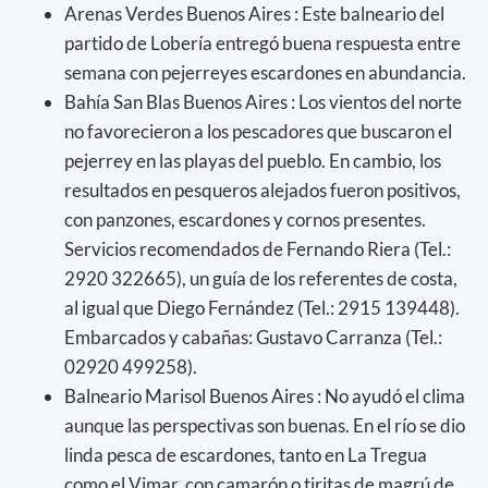
Arenas Verdes Buenos Aires : Este balneario del
partido de Lobería entregó buena respuesta entre
semana con pejerreyes escardones en abundancia.
Bahía San Blas Buenos Aires : Los vientos del norte
no favorecieron a los pescadores que buscaron el
pejerrey en las playas del pueblo. En cambio, los
resultados en pesqueros alejados fueron positivos,
con panzones, escardones y cornos presentes.
Servicios recomendados de Fernando Riera (Tel.:
2920 322665), un guía de los referentes de costa,
al igual que Diego Fernández (Tel.: 2915 139448).
Embarcados y cabañas: Gustavo Carranza (Tel.:
02920 499258).
Balneario Marisol Buenos Aires : No ayudó el clima
aunque las perspectivas son buenas. En el río se dio
linda pesca de escardones, tanto en La Tregua
como el Vimar, con camarón o tiritas de magrú de