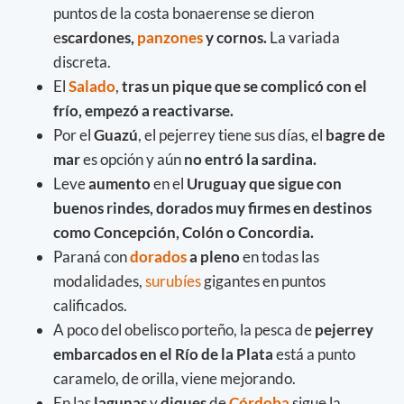
puntos de la costa bonaerense se dieron
e
scardones,
panzones
y cornos.
La variada
discreta.
El
Salado
,
tras un pique que se complicó con el
frío, empezó a reactivarse.
Por el
Guazú
, el pejerrey tiene sus días, el
bagre de
mar
es opción y aún
no entró la sardina.
Leve
aumento
en el
Uruguay que sigue con
buenos rindes, dorados muy firmes en destinos
como Concepción, Colón o Concordia.
Paraná con
dorados
a pleno
en todas las
modalidades,
surubíes
gigantes en puntos
calificados.
A poco del obelisco porteño, la pesca de
pejerrey
embarcados en el Río de la Plata
está a punto
caramelo, de orilla, viene mejorando.
En las
lagunas
y
diques
de
Córdoba
sigue la