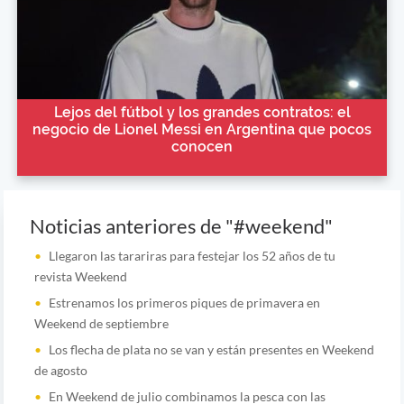
Lejos del fútbol y los grandes contratos: el
negocio de Lionel Messi en Argentina que pocos
conocen
Noticias anteriores de "#weekend"
Llegaron las tarariras para festejar los 52 años de tu
revista Weekend
Estrenamos los primeros piques de primavera en
Weekend de septiembre
Los flecha de plata no se van y están presentes en Weekend
de agosto
En Weekend de julio combinamos la pesca con las