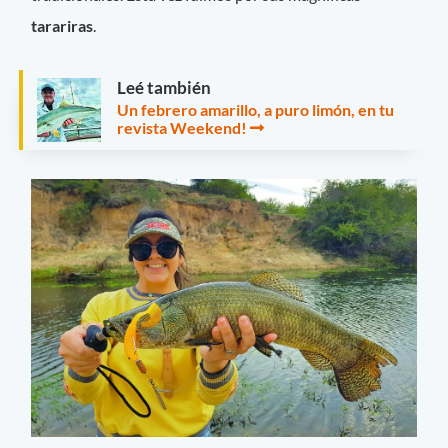
tarariras
.
Leé también
Un febrero amarillo, a puro limón, en tu
revista Weekend!