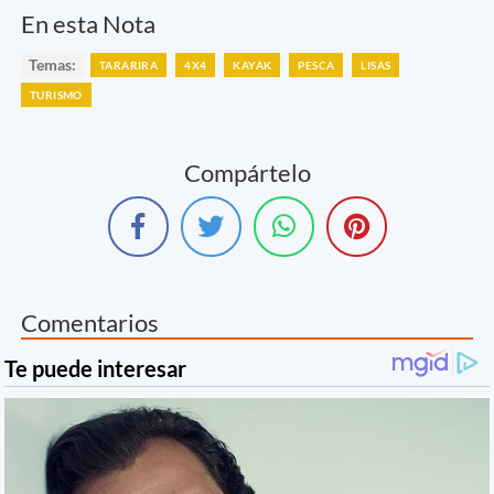
En esta Nota
Temas:
TARARIRA
4X4
KAYAK
PESCA
LISAS
TURISMO
Compártelo
Comentarios