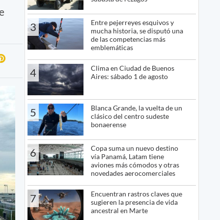
e
Entre pejerreyes esquivos y
3
mucha historia, se disputó una
de las competencias más
emblemáticas
Clima en Ciudad de Buenos
4
Aires: sábado 1 de agosto
Blanca Grande, la vuelta de un
5
clásico del centro sudeste
bonaerense
Copa suma un nuevo destino
6
vía Panamá, Latam tiene
aviones más cómodos y otras
novedades aerocomerciales
Encuentran rastros claves que
7
sugieren la presencia de vida
ancestral en Marte