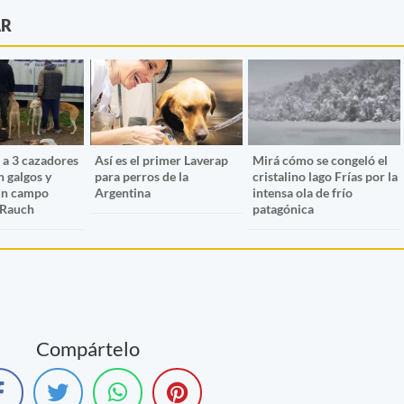
AR
 a 3 cazadores
Así es el primer Laverap
Mirá cómo se congeló el
n galgos y
para perros de la
cristalino lago Frías por la
 un campo
Argentina
intensa ola de frío
 Rauch
patagónica
Compártelo