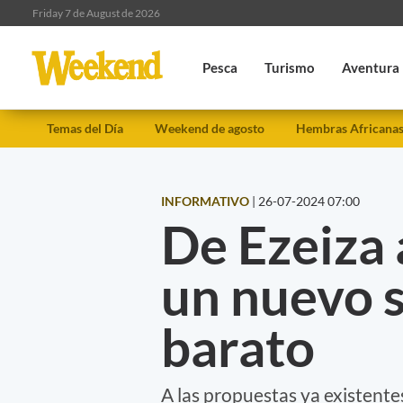
Friday 7 de August de 2026
Pesca
Turismo
Aventura
Temas del Día
Weekend de agosto
Hembras Africana
INFORMATIVO
|
26-07-2024 07:00
De Ezeiza
un nuevo s
barato
A las propuestas ya existent