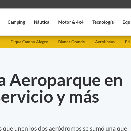
Camping
Náutica
Motor & 4x4
Tecnología
Equ
s
Dique Campo Alegre
Blanca Grande
Aerolíneas
Pri
 a Aeroparque en
ervicio y más
es que unen los dos aeródromos se sumó una que