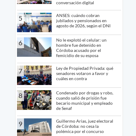
conversación digital
ANSES: cuándo cobran
5
jubilados y pensionados en
agosto de 2026, según el DNI
No le explotó el celular: un
6
hombre fue detenido en
Córdoba acusado por el
femicidio de su esposa
Ley de Propiedad Privada: qué
7
senadores votaron a favor y
cuáles en contra
Condenado por drogas y robo,
8
cuando salió de prisión fue
becario municipal y empleado
de Senaf
Guillermo Arias, juez electoral
9
de Córdoba: no cesa la
polémica por el concurso