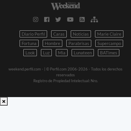
Diario Perfil
Caras
Noticias
Marie Claire
Fortuna
Hombre
Parabrisas
Supercampo
Look
Luz
Mia
Lunateen
BATimes
weekend.perfil.com -
| © Perfil.com 2006-2026 - Todos los derechos
reservados
Registro de Propiedad Intelectual: Nro.