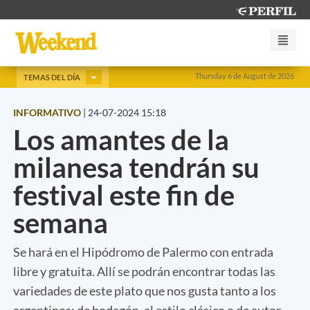
Thursday 6 de August de 2026
TEMAS DEL DÍA
INFORMATIVO
|
24-07-2024 15:18
Los amantes de la
milanesa tendrán su
festival este fin de
semana
Se hará en el Hipódromo de Palermo con entrada
libre y gratuita. Allí se podrán encontrar todas las
variedades de este plato que nos gusta tanto a los
argentinos: de bodegón, al estilo clásico o de autor,