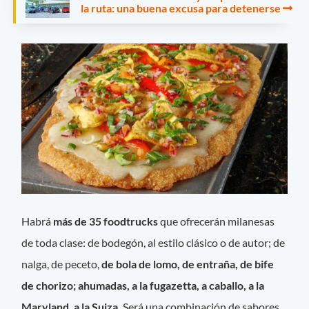
la ruta: una buena excusa para detenerse
Habrá
más de 35 foodtrucks
que ofrecerán milanesas
de toda clase: de bodegón, al estilo clásico o de autor; de
nalga, de peceto,
de bola de lomo, de entraña, de bife
de chorizo; ahumadas, a la fugazetta, a caballo, a la
Maryland, a la Suiza.
Será una combinación de sabores