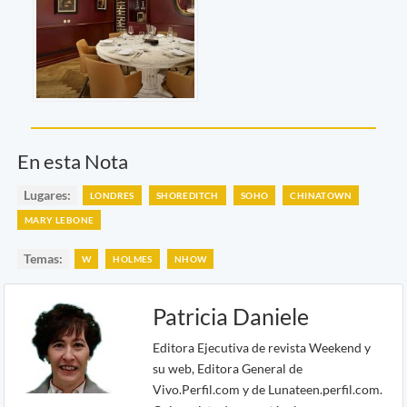
En esta Nota
Lugares:
LONDRES
SHOREDITCH
SOHO
CHINATOWN
MARY LEBONE
Temas:
W
HOLMES
NHOW
Patricia Daniele
Editora Ejecutiva de revista Weekend y
su web, Editora General de
Vivo.Perfil.com y de Lunateen.perfil.com.