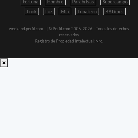
Fortuna
Hombre
Parabrisas
Supercampo
Look
Luz
Mia
Lunateen
BATimes
weekend.perfil.com -
| © Perfil.com 2006-2026 - Todos los derechos
reservados
Registro de Propiedad Intelectual: Nro.