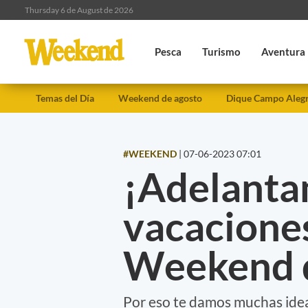
Thursday 6 de August de 2026
Pesca
Turismo
Aventura
Temas del Día
Weekend de agosto
Dique Campo Aleg
#WEEKEND
|
07-06-2023 07:01
¡Adelanta
vacaciones
Weekend d
Por eso te damos muchas ideas