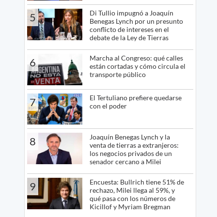
Di Tullio impugnó a Joaquín
5
Benegas Lynch por un presunto
conflicto de intereses en el
debate de la Ley de Tierras
Marcha al Congreso: qué calles
6
están cortadas y cómo circula el
transporte público
El Tertuliano prefiere quedarse
7
con el poder
Joaquín Benegas Lynch y la
8
venta de tierras a extranjeros:
los negocios privados de un
senador cercano a Milei
Encuesta: Bullrich tiene 51% de
9
rechazo, Milei llega al 59%, y
qué pasa con los números de
Kicillof y Myriam Bregman