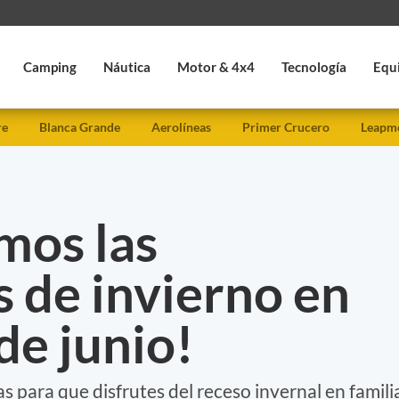
Camping
Náutica
Motor & 4x4
Tecnología
Equ
re
Blanca Grande
Aerolíneas
Primer Crucero
Leapmo
mos las
 de invierno en
e junio!
 para que disfrutes del receso invernal en famili