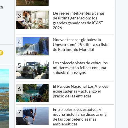
ts
De reeles inteligentes a cañas
3
de última generación: los
grandes ganadores de ICAST
2026
Nuevos tesoros globales: la
4
Unesco sumó 25 sitios a su lista
de Patrimonio Mundial
Los coleccionistas de vehículos
5
militares están felices con una
subasta de rezagos
El Parque Nacional Los Alerces
6
exige cadenas y actualizó el
precio de las entradas
Entre pejerreyes esquivos y
7
mucha historia, se disputó una
de las competencias más
emblemáticas