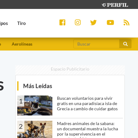
ipos
Tiro
e
Aerolíneas
Espacio Publicitario
s
Más Leídas
Buscan voluntarios para vivir
1
gratis en una paradisíaca isla de
Grecia a cambio de cuidar gatos
Madres animales de la sabana:
2
un documental muestra la lucha
por la supervivencia en el