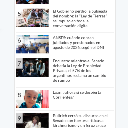
El Gobierno perdió la pulseada
5
del nombre: la "Ley de Tierras"
se impuso en toda la
conversación digital
ANSES: cuándo cobran
6
jubilados y pensionados en
agosto de 2026, según el DNI
Encuesta: mientras el Senado
7
debatía la Ley de Propiedad
Privada, el 57% de los
argentinos reclama un cambio
de rumbo
Loan: ¿ahora sí se despierta
8
Corrientes?
Bullrich cerró su discurso en el
9
Senado con fuertes críticas al
kirchnerismo y un feroz cruce