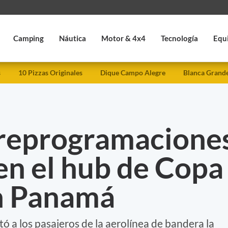
Camping
Náutica
Motor & 4x4
Tecnología
Equ
s
10 Pizzas Originales
Dique Campo Alegre
Blanca Grand
 reprogramacione
en el hub de Copa
en Panamá
ó a los pasajeros de la aerolínea de bandera la