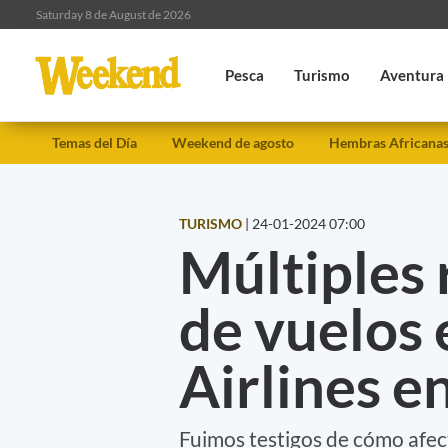
Saturday 8 de August de 2026
Pesca
Turismo
Aventura
Temas del Día
Weekend de agosto
Hembras Africana
TURISMO
|
24-01-2024 07:00
Múltiples
de vuelos 
Airlines 
Fuimos testigos de cómo afect