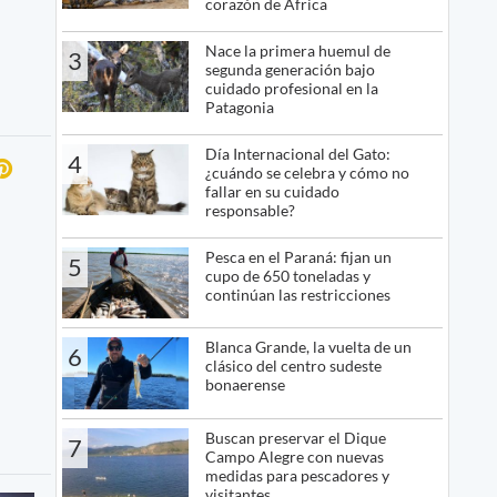
corazón de África
Nace la primera huemul de
3
segunda generación bajo
cuidado profesional en la
Patagonia
Día Internacional del Gato:
4
¿cuándo se celebra y cómo no
fallar en su cuidado
responsable?
Pesca en el Paraná: fijan un
5
cupo de 650 toneladas y
continúan las restricciones
Blanca Grande, la vuelta de un
6
clásico del centro sudeste
bonaerense
Buscan preservar el Dique
7
Campo Alegre con nuevas
medidas para pescadores y
visitantes