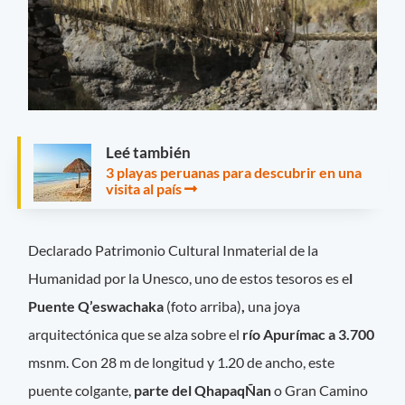
Leé también
3 playas peruanas para descubrir en una
visita al país
Declarado Patrimonio Cultural Inmaterial de la
Humanidad por la Unesco, uno de estos tesoros es e
l
Puente Q’eswachaka
(foto arriba)
,
una joya
arquitectónica que se alza sobre el
río Apurímac a 3.700
msnm. Con 28 m de longitud y 1.20 de ancho, este
puente colgante,
parte del QhapaqÑan
o Gran Camino