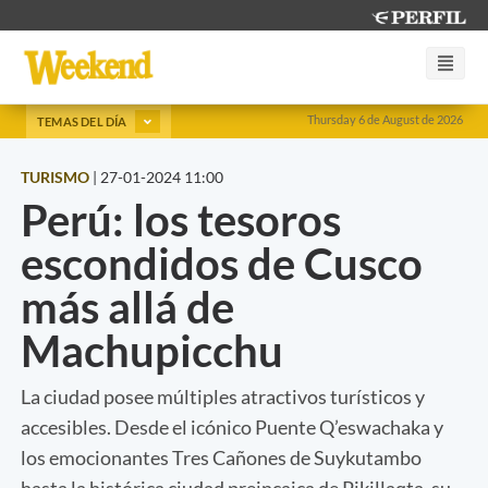
Thursday 6 de August de 2026
TEMAS DEL DÍA
TURISMO
|
27-01-2024 11:00
Perú: los tesoros
escondidos de Cusco
más allá de
Machupicchu
La ciudad posee múltiples atractivos turísticos y
accesibles. Desde el icónico Puente Q’eswachaka y
los emocionantes Tres Cañones de Suykutambo
hasta la histórica ciudad preincaica de Pikillaqta, su