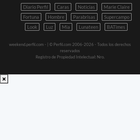
Diario Perfil
Caras
Noticias
Marie Claire
Fortuna
Hombre
Parabrisas
Supercampo
Look
Luz
Mia
Lunateen
BATimes
weekend.perfil.com -
| © Perfil.com 2006-2026 - Todos los derechos
reservados
Registro de Propiedad Intelectual: Nro.