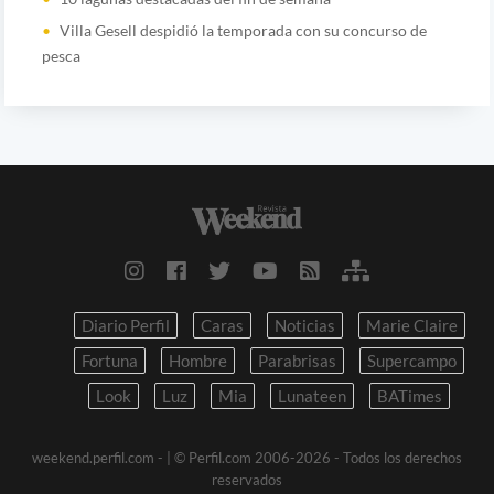
Villa Gesell despidió la temporada con su concurso de
pesca
Diario Perfil
Caras
Noticias
Marie Claire
Fortuna
Hombre
Parabrisas
Supercampo
Look
Luz
Mia
Lunateen
BATimes
weekend.perfil.com -
| © Perfil.com 2006-2026 - Todos los derechos
reservados