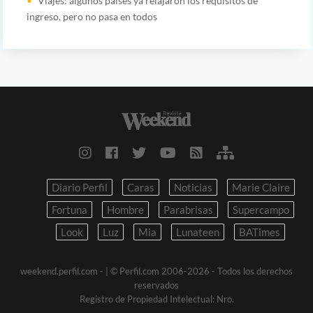
Viajes: algunos países ya relajaron los requisitos de
ingreso, pero no pasa en todos
Diario Perfil
Caras
Noticias
Marie Claire
Fortuna
Hombre
Parabrisas
Supercampo
Look
Luz
Mia
Lunateen
BATimes
weekend.perfil.com -
| © Perfil.com 2006-2026 - Todos los derechos
reservados
Registro de Propiedad Intelectual: Nro.