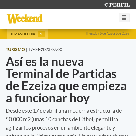
Thursday 6 de August de 2026
TEMAS DEL DÍA
TURISMO
|
17-04-2023 07:00
Así es la nueva
Terminal de Partidas
de Ezeiza que empieza
a funcionar hoy
Desde este 17 de abril una moderna estructura de
50.000 m2 (unas 10 canchas de fútbol) permitirá
agilizar los procesos en un ambiente elegante y
dotado de la última tecnología. Un nuevo free shop y