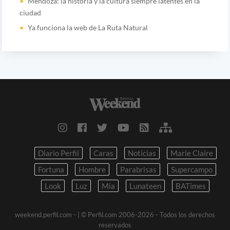
Mendoza: la historia y la cultura siempre latentes en la
ciudad
Ya funciona la web de La Ruta Natural
Diario Perfil
Caras
Noticias
Marie Claire
Fortuna
Hombre
Parabrisas
Supercampo
Look
Luz
Mia
Lunateen
BATimes
weekend.perfil.com -
| © Perfil.com 2006-2026 - Todos los derechos
reservados