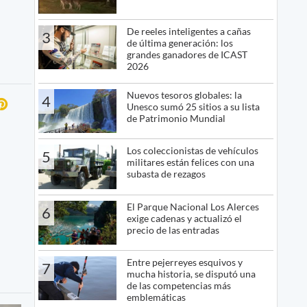
De reeles inteligentes a cañas
3
de última generación: los
grandes ganadores de ICAST
2026
Nuevos tesoros globales: la
4
Unesco sumó 25 sitios a su lista
de Patrimonio Mundial
Los coleccionistas de vehículos
5
militares están felices con una
subasta de rezagos
El Parque Nacional Los Alerces
6
exige cadenas y actualizó el
precio de las entradas
Entre pejerreyes esquivos y
7
mucha historia, se disputó una
de las competencias más
emblemáticas