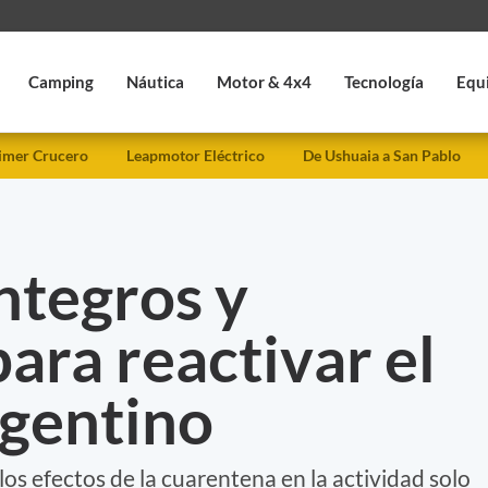
Camping
Náutica
Motor & 4x4
Tecnología
Equ
imer Crucero
Leapmotor Eléctrico
De Ushuaia a San Pablo
ntegros y
ara reactivar el
rgentino
los efectos de la cuarentena en la actividad solo