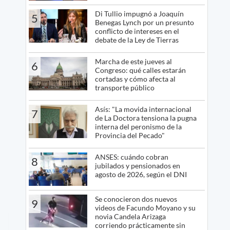
Di Tullio impugnó a Joaquín
5
Benegas Lynch por un presunto
conflicto de intereses en el
debate de la Ley de Tierras
Marcha de este jueves al
6
Congreso: qué calles estarán
cortadas y cómo afecta al
transporte público
Asís: "La movida internacional
7
de La Doctora tensiona la pugna
interna del peronismo de la
Provincia del Pecado"
ANSES: cuándo cobran
8
jubilados y pensionados en
agosto de 2026, según el DNI
Se conocieron dos nuevos
9
videos de Facundo Moyano y su
novia Candela Arizaga
corriendo prácticamente sin