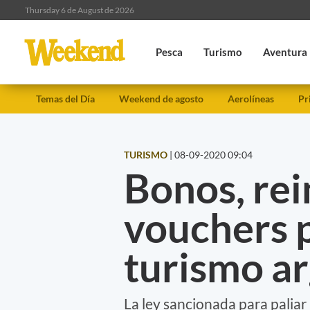
Thursday 6 de August de 2026
Pesca
Turismo
Aventura
Temas del Día
Weekend de agosto
Aerolíneas
Pr
TURISMO
|
08-09-2020 09:04
Bonos, rei
vouchers p
turismo a
La ley sancionada para paliar 