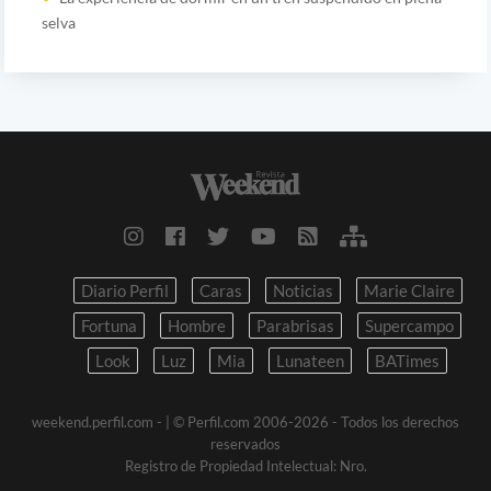
selva
Diario Perfil
Caras
Noticias
Marie Claire
Fortuna
Hombre
Parabrisas
Supercampo
Look
Luz
Mia
Lunateen
BATimes
weekend.perfil.com -
| © Perfil.com 2006-2026 - Todos los derechos
reservados
Registro de Propiedad Intelectual: Nro.