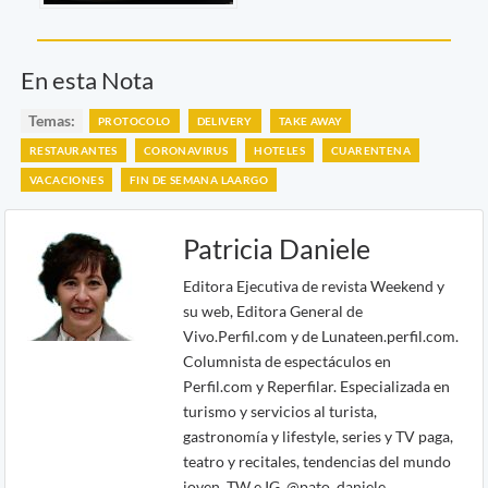
En esta Nota
Temas:
PROTOCOLO
DELIVERY
TAKE AWAY
RESTAURANTES
CORONAVIRUS
HOTELES
CUARENTENA
VACACIONES
FIN DE SEMANA LAARGO
Patricia Daniele
Editora Ejecutiva de revista Weekend y
su web, Editora General de
Vivo.Perfil.com y de Lunateen.perfil.com.
Columnista de espectáculos en
Perfil.com y Reperfilar. Especializada en
turismo y servicios al turista,
gastronomía y lifestyle, series y TV paga,
teatro y recitales, tendencias del mundo
joven. TW e IG. @pato_daniele