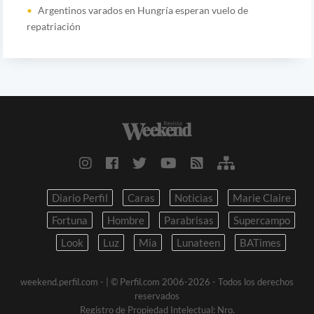
Argentinos varados en Hungría esperan vuelo de
repatriación
Diario Perfil
Caras
Noticias
Marie Claire
Fortuna
Hombre
Parabrisas
Supercampo
Look
Luz
Mia
Lunateen
BATimes
weekend.perfil.com -
| © Perfil.com 2006-2026 - Todos los derechos
reservados
Registro de Propiedad Intelectual: Nro.