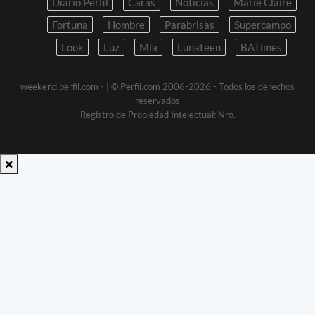
Diario Perfil
Caras
Noticias
Marie Claire
Fortuna
Hombre
Parabrisas
Supercampo
Look
Luz
Mia
Lunateen
BATimes
weekend.perfil.com -
| © Perfil.com 2006-2026 - Todos los derechos
reservados
Registro de Propiedad Intelectual: Nro.