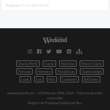
Publicado: 15-12-2025 07:00
Diario Perfil
Caras
Noticias
Marie Claire
Fortuna
Hombre
Parabrisas
Supercampo
Look
Luz
Mia
Lunateen
BATimes
weekend.perfil.com -
| © Perfil.com 2006-2026 - Todos los derechos
reservados
Registro de Propiedad Intelectual: Nro.