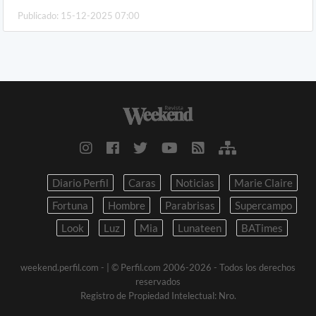
Publicado: 15-12-2025 07:00
Diario Perfil
Caras
Noticias
Marie Claire
Fortuna
Hombre
Parabrisas
Supercampo
Look
Luz
Mia
Lunateen
BATimes
weekend.perfil.com -
| © Perfil.com 2006-2026 - Todos los derechos
reservados
Registro de Propiedad Intelectual: Nro.