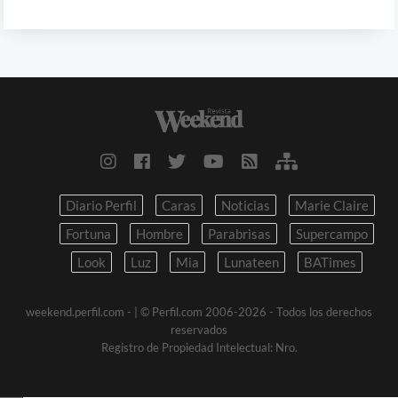
Diario Perfil
Caras
Noticias
Marie Claire
Fortuna
Hombre
Parabrisas
Supercampo
Look
Luz
Mia
Lunateen
BATimes
weekend.perfil.com -
| © Perfil.com 2006-2026 - Todos los derechos
reservados
Registro de Propiedad Intelectual: Nro.