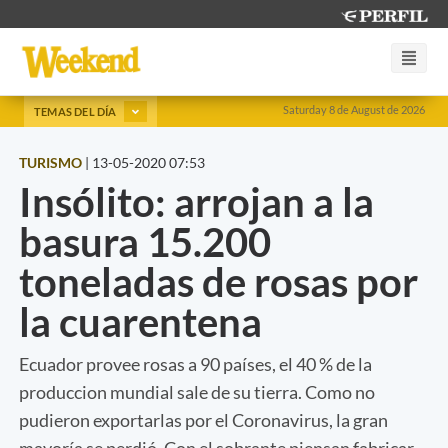
Saturday 8 de August de 2026
TEMAS DEL DÍA
TURISMO
|
13-05-2020 07:53
Insólito: arrojan a la
basura 15.200
toneladas de rosas por
la cuarentena
Ecuador provee rosas a 90 países, el 40 % de la
produccion mundial sale de su tierra. Como no
pudieron exportarlas por el Coronavirus, la gran
mayoría se perdió. Con el sobrante piensan fabricar