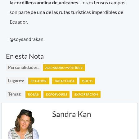
la cordillera andina de volcanes.
Los extensos campos
son parte de una de las rutas turísticas imperdibles de
Ecuador.
@soysandrakan
En esta Nota
Personalidades:
ALEJANDRO MARTÍNEZ
Lugares:
ECUADOR
TABACUNDA
QUITO
Temas:
ROSAS
EXPOFLORES
EXPORTACION
Sandra Kan