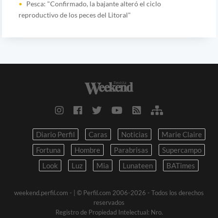
Pesca: "Confirmado, la bajante alteró el ciclo
reproductivo de los peces del Litoral"
Diario Perfil
Caras
Noticias
Marie Claire
Fortuna
Hombre
Parabrisas
Supercampo
Look
Luz
Mia
Lunateen
BATimes
weekend.perfil.com -
| © Perfil.com 2006-2026 - Todos los derechos
reservados
Registro de Propiedad Intelectual: Nro.