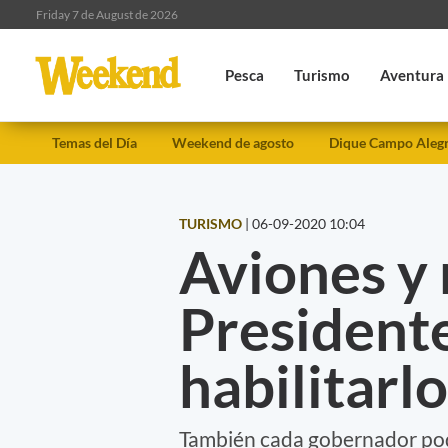
Friday 7 de August de 2026
Pesca
Turismo
Aventura
Temas del Día
Weekend de agosto
Dique Campo Aleg
TURISMO
|
06-09-2020 10:04
Aviones y 
President
habilitarl
También cada gobernador podr