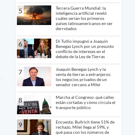
Tercera Guerra Mundial: la
5
inteligencia artificial reveló
cuáles serían los primeros
países latinoamericanos en ser
derrotados
Di Tullio impugnó a Joaquín
6
Benegas Lynch por un presunto
conflicto de intereses en el
debate de la Ley de Tierras
Joaquín Benegas Lynch y la
7
venta de tierras a extranjeros:
los negocios privados de un
senador cercano a Milei
Marcha al Congreso: qué calles
8
están cortadas y cómo circula el
transporte público
Encuesta: Bullrich tiene 51% de
9
rechazo, Milei llega al 59%, y
qué pasa con los números de