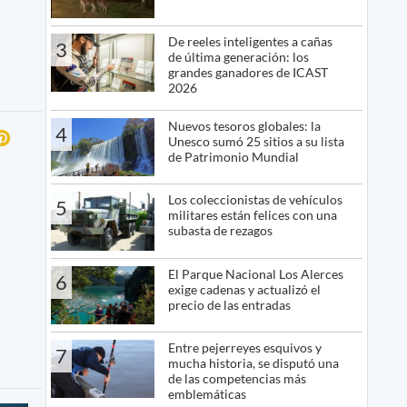
De reeles inteligentes a cañas
3
de última generación: los
grandes ganadores de ICAST
2026
Nuevos tesoros globales: la
4
Unesco sumó 25 sitios a su lista
de Patrimonio Mundial
Los coleccionistas de vehículos
5
militares están felices con una
subasta de rezagos
El Parque Nacional Los Alerces
6
exige cadenas y actualizó el
precio de las entradas
Entre pejerreyes esquivos y
7
mucha historia, se disputó una
de las competencias más
emblemáticas