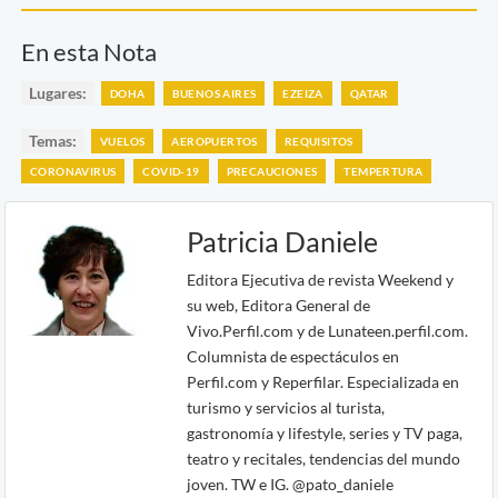
En esta Nota
Lugares:
DOHA
BUENOS AIRES
EZEIZA
QATAR
Temas:
VUELOS
AEROPUERTOS
REQUISITOS
CORONAVIRUS
COVID-19
PRECAUCIONES
TEMPERTURA
Patricia Daniele
Editora Ejecutiva de revista Weekend y
su web, Editora General de
Vivo.Perfil.com y de Lunateen.perfil.com.
Columnista de espectáculos en
Perfil.com y Reperfilar. Especializada en
turismo y servicios al turista,
gastronomía y lifestyle, series y TV paga,
teatro y recitales, tendencias del mundo
joven. TW e IG. @pato_daniele