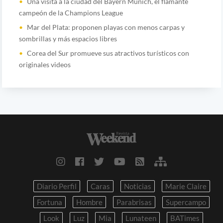
Una visita a la ciudad del Bayern Münich, el flamante
campeón de la Champions League
Mar del Plata: proponen playas con menos carpas y
sombrillas y más espacios libres
Corea del Sur promueve sus atractivos turísticos con
originales videos
Diario Perfil
Caras
Noticias
Marie Claire
Fortuna
Hombre
Parabrisas
Supercampo
Look
Luz
Mia
Lunateen
BATimes