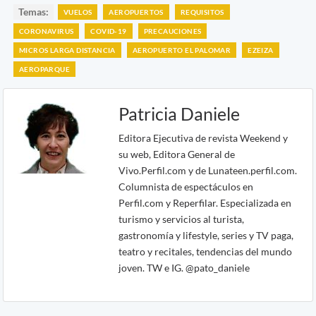
Temas:
VUELOS
AEROPUERTOS
REQUISITOS
CORONAVIRUS
COVID-19
PRECAUCIONES
MICROS LARGA DISTANCIA
AEROPUERTO EL PALOMAR
EZEIZA
AEROPARQUE
Patricia Daniele
Editora Ejecutiva de revista Weekend y
su web, Editora General de
Vivo.Perfil.com y de Lunateen.perfil.com.
Columnista de espectáculos en
Perfil.com y Reperfilar. Especializada en
turismo y servicios al turista,
gastronomía y lifestyle, series y TV paga,
teatro y recitales, tendencias del mundo
joven. TW e IG. @pato_daniele