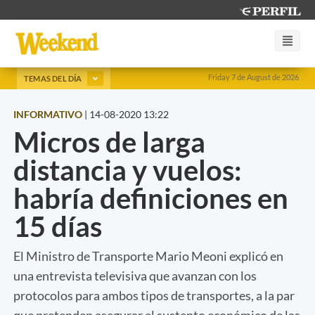
Friday 7 de August de 2026
TEMAS DEL DÍA
INFORMATIVO
|
14-08-2020 13:22
Micros de larga
distancia y vuelos:
habría definiciones en
15 días
El Ministro de Transporte Mario Meoni explicó en
una entrevista televisiva que avanzan con los
protocolos para ambos tipos de transportes, a la par
que pretenden asegurar el sustento económico de las