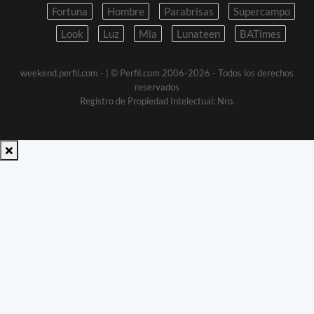
Fortuna
Hombre
Parabrisas
Supercampo
Look
Luz
Mia
Lunateen
BATimes
weekend.perfil.com -
| © Perfil.com 2006-2026 - Todos los derechos
reservados
Registro de Propiedad Intelectual: Nro.