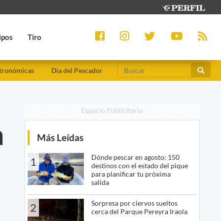
ipos
Tiro
tronómicas
Día del Pescador
Espacio Publicitario
a
Más Leídas
Dónde pescar en agosto: 150
1
destinos con el estado del pique
para planificar tu próxima
salida
Sorpresa por ciervos sueltos
2
cerca del Parque Pereyra Iraola