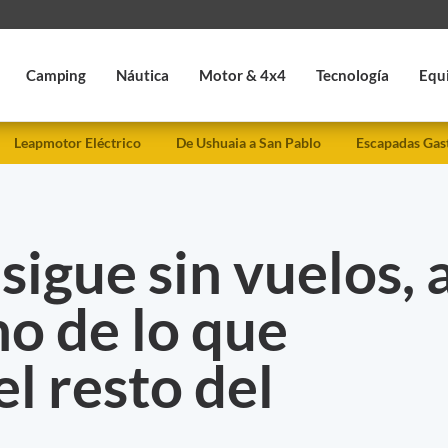
Camping
Náutica
Motor & 4x4
Tecnología
Equ
Leapmotor Eléctrico
De Ushuaia a San Pablo
Escapadas Gas
sigue sin vuelos, 
o de lo que
el resto del