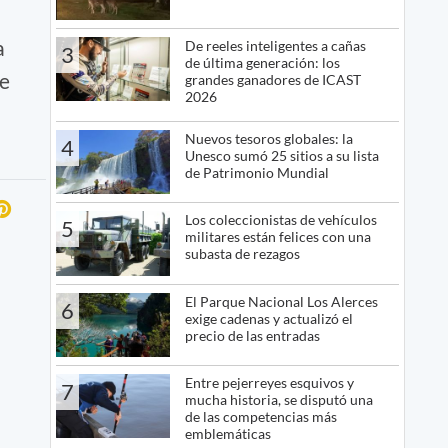
a
De reeles inteligentes a cañas
3
de última generación: los
de
grandes ganadores de ICAST
2026
Nuevos tesoros globales: la
4
Unesco sumó 25 sitios a su lista
de Patrimonio Mundial
Los coleccionistas de vehículos
5
militares están felices con una
subasta de rezagos
El Parque Nacional Los Alerces
6
exige cadenas y actualizó el
precio de las entradas
Entre pejerreyes esquivos y
7
mucha historia, se disputó una
de las competencias más
emblemáticas