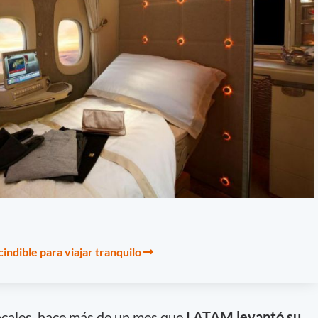
indible para viajar tranquilo
locales, hace más de un mes que
LATAM levantó su