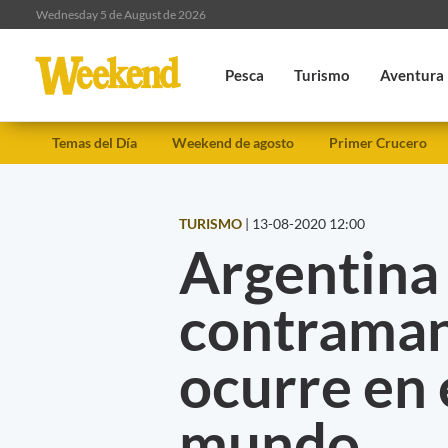
Wednesday 5 de August de 2026
Pesca
Turismo
Aventura
Temas del Día
Weekend de agosto
Primer Crucero
TURISMO
|
13-08-2020 12:00
Argentina 
contraman
ocurre en 
mundo