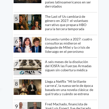
países latinoamericanos en ser
derrotados
The Last of Us cambiará de
5
género en 2027: el volantazo
narrativo que prepara HBO
para la tercera temporada
Encuesta rumbo a 2027: cuatro
6
consultoras midieron el
desgaste de Milei y la crisis de
liderazgo en el peronismo
A seis meses de la disolución
7
del IOSFA las Fuerzas Armadas
siguen sin cobertura médica
Llega a Netflix "Mi brillante
8
carrera", la nueva serie de época
basada en una novela clásica: de
qué trata y cuándo se estrena
Fred Machado, financista de
9
José Luis Espert, fue declarado