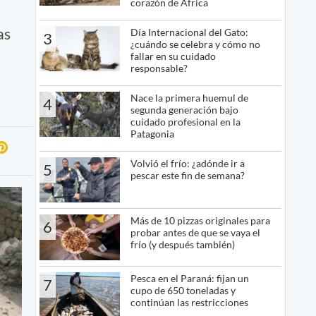
corazón de África
as
Día Internacional del Gato:
3
¿cuándo se celebra y cómo no
fallar en su cuidado
responsable?
Nace la primera huemul de
4
segunda generación bajo
cuidado profesional en la
Patagonia
Volvió el frío: ¿adónde ir a
5
pescar este fin de semana?
Más de 10 pizzas originales para
6
probar antes de que se vaya el
frío (y después también)
Pesca en el Paraná: fijan un
7
cupo de 650 toneladas y
continúan las restricciones