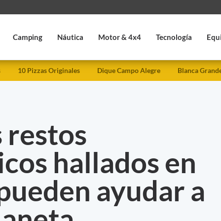
Camping
Náutica
Motor & 4x4
Tecnología
Equ
s
10 Pizzas Originales
Dique Campo Alegre
Blanca Grand
 restos
cos hallados en
 pueden ayudar a
planeta