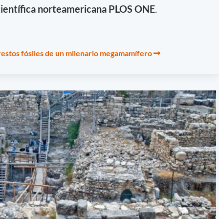
 científica norteamericana PLOS ONE
.
restos fósiles de un milenario megamamífero