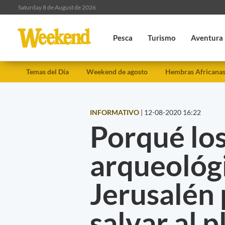
Saturday 8 de August de 2026
Pesca
Turismo
Aventura
Temas del Día
Weekend de agosto
Hembras Africana
INFORMATIVO
|
12-08-2020 16:22
Porqué los
arqueológi
Jerusalén
salvar al 