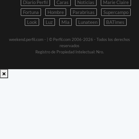
Diario Perfil
Caras
Noticias
Marie Claire
Fortuna
Hombre
Parabrisas
Supercampo
Look
Luz
Mia
Lunateen
BATimes
weekend.perfil.com -
| © Perfil.com 2006-2026 - Todos los derechos
reservados
Registro de Propiedad Intelectual: Nro.