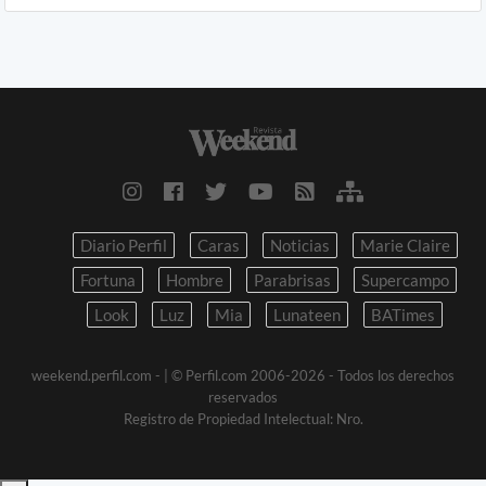
Diario Perfil
Caras
Noticias
Marie Claire
Fortuna
Hombre
Parabrisas
Supercampo
Look
Luz
Mia
Lunateen
BATimes
weekend.perfil.com -
| © Perfil.com 2006-2026 - Todos los derechos
reservados
Registro de Propiedad Intelectual: Nro.