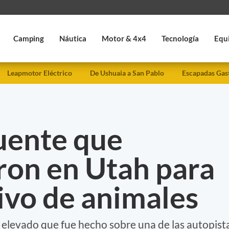
Camping
Náutica
Motor & 4x4
Tecnología
Equ
Leapmotor Eléctrico
De Ushuaia a San Pablo
Escapadas Gas
puente que
ron en Utah para
ivo de animales
 elevado que fue hecho sobre una de las autopist