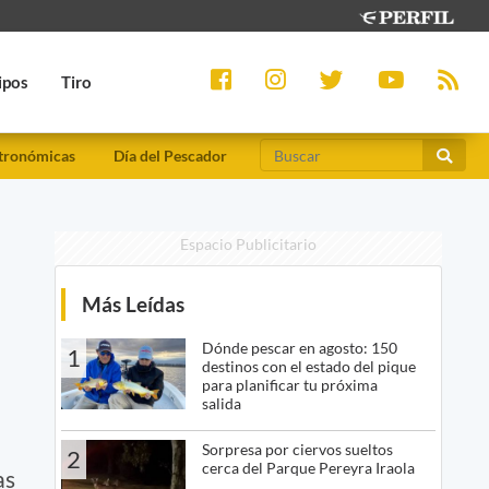
ipos
Tiro
tronómicas
Día del Pescador
Espacio Publicitario
Más Leídas
Dónde pescar en agosto: 150
1
destinos con el estado del pique
para planificar tu próxima
salida
Sorpresa por ciervos sueltos
2
cerca del Parque Pereyra Iraola
as