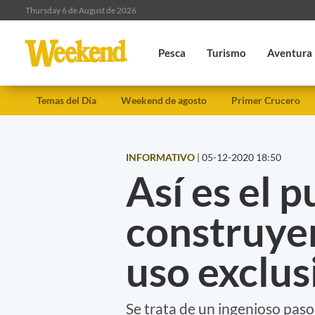
Thursday 6 de August de 2026
Pesca
Turismo
Aventura
Temas del Día
Weekend de agosto
Primer Crucero
INFORMATIVO
|
05-12-2020 18:50
Así es el 
construye
uso exclus
Se trata de un ingenioso paso