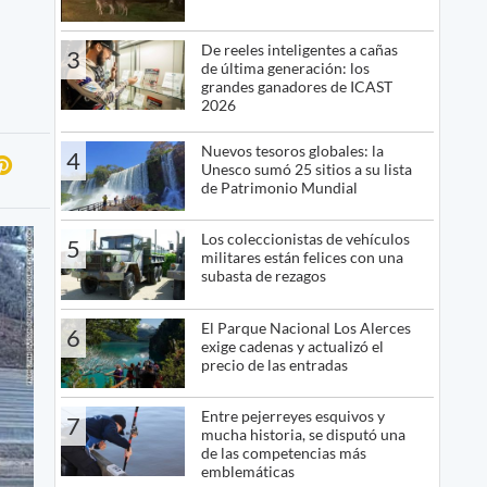
De reeles inteligentes a cañas
3
de última generación: los
grandes ganadores de ICAST
2026
Nuevos tesoros globales: la
4
Unesco sumó 25 sitios a su lista
de Patrimonio Mundial
Los coleccionistas de vehículos
5
militares están felices con una
subasta de rezagos
El Parque Nacional Los Alerces
6
exige cadenas y actualizó el
precio de las entradas
Entre pejerreyes esquivos y
7
mucha historia, se disputó una
de las competencias más
emblemáticas