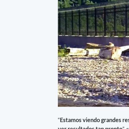
“
Estamos viendo grandes res
ver resultados tan pronto
”,