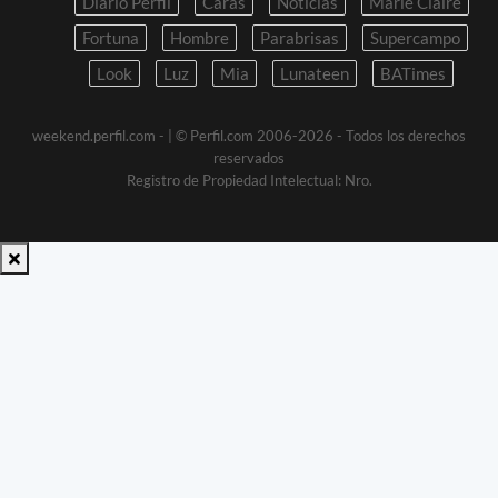
Diario Perfil
Caras
Noticias
Marie Claire
Fortuna
Hombre
Parabrisas
Supercampo
Look
Luz
Mia
Lunateen
BATimes
weekend.perfil.com -
| © Perfil.com 2006-2026 - Todos los derechos
reservados
Registro de Propiedad Intelectual: Nro.