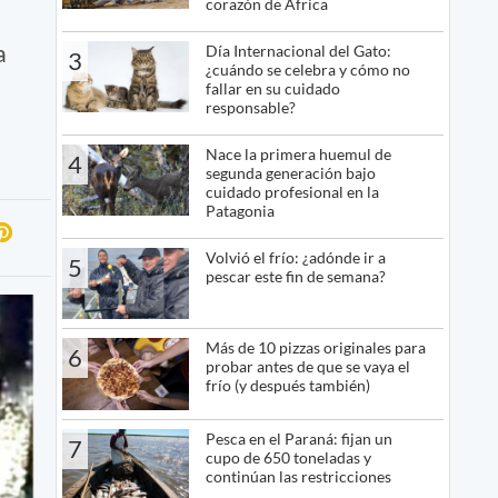
corazón de África
a
Día Internacional del Gato:
3
¿cuándo se celebra y cómo no
fallar en su cuidado
responsable?
Nace la primera huemul de
4
segunda generación bajo
cuidado profesional en la
Patagonia
Volvió el frío: ¿adónde ir a
5
pescar este fin de semana?
Más de 10 pizzas originales para
6
probar antes de que se vaya el
frío (y después también)
Pesca en el Paraná: fijan un
7
cupo de 650 toneladas y
continúan las restricciones