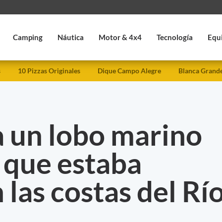
Camping
Náutica
Motor & 4x4
Tecnología
Equ
s
10 Pizzas Originales
Dique Campo Alegre
Blanca Grand
a un lobo marino
 que estaba
 las costas del Rí