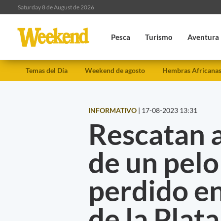
Saturday 8 de August de 2026
Pesca
Turismo
Aventura
Temas del Día
Weekend de agosto
Hembras Africana
INFORMATIVO
|
17-08-2023 13:31
Rescatan 
de un pelo
perdido en
de la Plata