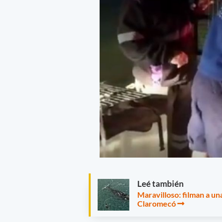
Leé también
Maravilloso: filman a un
Claromecó