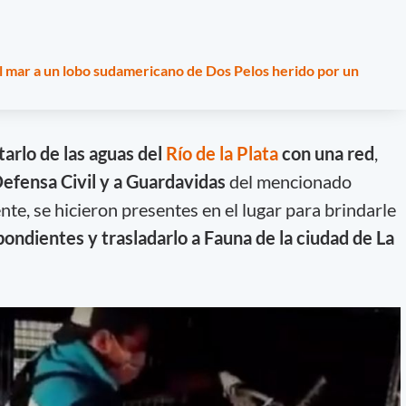
 mar a un lobo sudamericano de Dos Pelos herido por un
tarlo de las aguas del
Río de la Plata
con una red
,
efensa Civil y a Guardavidas
del mencionado
te, se hicieron presentes en el lugar para brindarle
ondientes y trasladarlo a Fauna de la ciudad de La