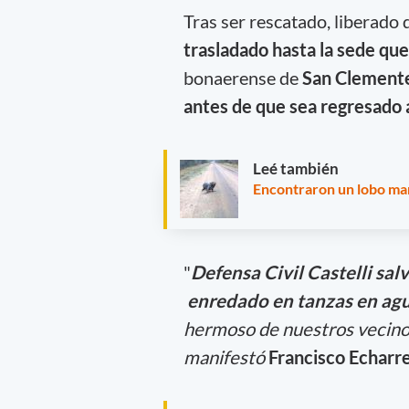
Tras ser rescatado, liberado d
trasladado hasta la sede qu
bonaerense de
San Clement
antes de que sea regresado a
Leé también
Encontraron un lobo mar
"
Defensa Civil Castelli sal
enredado en tanzas en agua
hermoso de nuestros vecino
manifestó
Francisco Echarr