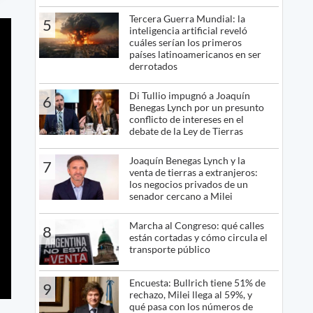
Tercera Guerra Mundial: la
5
inteligencia artificial reveló
cuáles serían los primeros
países latinoamericanos en ser
derrotados
Di Tullio impugnó a Joaquín
6
Benegas Lynch por un presunto
conflicto de intereses en el
debate de la Ley de Tierras
Joaquín Benegas Lynch y la
7
venta de tierras a extranjeros:
los negocios privados de un
senador cercano a Milei
Marcha al Congreso: qué calles
8
están cortadas y cómo circula el
transporte público
Encuesta: Bullrich tiene 51% de
9
rechazo, Milei llega al 59%, y
qué pasa con los números de