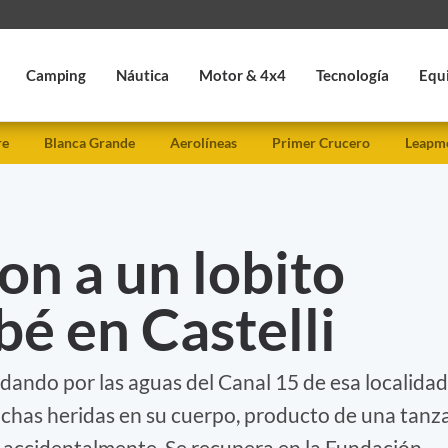
Camping
Náutica
Motor & 4x4
Tecnología
Equ
re
Blanca Grande
Aerolíneas
Primer Crucero
Leapmo
ron a un lobito
é en Castelli
dando por las aguas del Canal 15 de esa localidad
chas heridas en su cuerpo, producto de una tanz
o accidentalmente. Se recupera en la Fundación