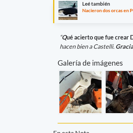
Leé también
Nacieron dos orcas en P
“
Q
u
é acierto que fue crear 
hacen bien a Castelli.
Graci
Galería de imágenes
En esta Nota