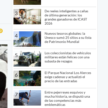
De reeles inteligentes a cañas
3
de última generación: los
grandes ganadores de ICAST
2026
Nuevos tesoros globales: la
4
Unesco sumó 25 sitios a su lista
de Patrimonio Mundial
Los coleccionistas de vehículos
5
militares están felices con una
subasta de rezagos
El Parque Nacional Los Alerces
6
exige cadenas y actualizó el
precio de las entradas
Entre pejerreyes esquivos y
7
mucha historia, se disputó una
de las competencias más
emblemáticas