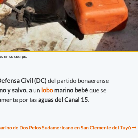
s en su cuerpo.
efensa Civil (DC)
del partido bonaerense
ano y salvo, a
un
lobo
marino bebé
que se
amente por las
aguas del
Canal 15
.
 marino de Dos Pelos Sudamericano en San Clemente del Tuyù