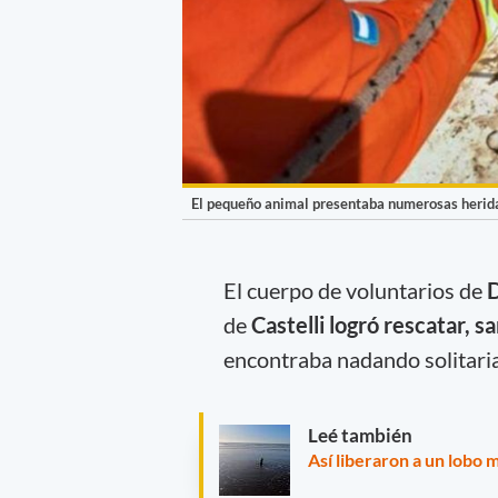
El pequeño animal presentaba numerosas herida
El cuerpo de voluntarios de
D
de
Castelli logró rescatar, s
encontraba nadando solitari
Leé también
Así liberaron a un lobo