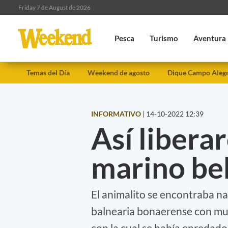
Friday 7 de August de 2026
Pesca
Turismo
Aventura
Temas del Día
Weekend de agosto
Dique Campo Aleg
INFORMATIVO
|
14-10-2022 12:39
Así libera
marino beb
El animalito se encontraba na
balnearia bonaerense con mu
con la cual se había enredad