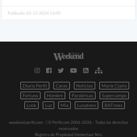
Publicado: 20-12-2024 12:00
Diario Perfil
Caras
Noticias
Marie Claire
Fortuna
Hombre
Parabrisas
Supercampo
Look
Luz
Mia
Lunateen
BATimes
weekend.perfil.com -
| © Perfil.com 2006-2026 - Todos los derechos
reservados
Registro de Propiedad Intelectual: Nro.