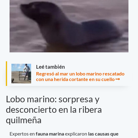
Leé también
Regresó al mar un lobo marino rescatado
con una herida cortante en su cuello
Lobo marino: sorpresa y
desconcierto en la ribera
quilmeña
Expertos en
fauna marina
explicaron
las causas que