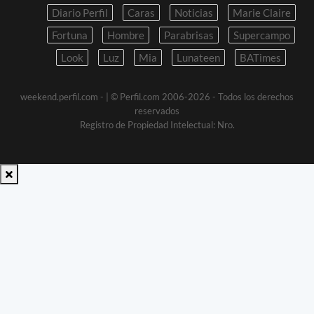
Diario Perfil
Caras
Noticias
Marie Claire
Fortuna
Hombre
Parabrisas
Supercampo
Look
Luz
Mia
Lunateen
BATimes
weekend.perfil.com -
| © Perfil.com 2006-2026 - Todos los derechos
reservados
Registro de Propiedad Intelectual: Nro.