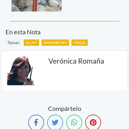
En esta Nota
Temas:
HI-LIFT
MAINUMBY4X4
CRIQUE
Verónica Romaña
Compártelo