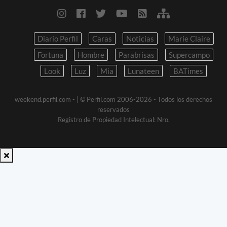
Diario Perfil
Caras
Noticias
Marie Claire
Fortuna
Hombre
Parabrisas
Supercampo
Look
Luz
Mia
Lunateen
BATimes
weekend.perfil.com -
| © Perfil.com 2006-2026 - Todos los derechos
reservados
Registro de Propiedad Intelectual: Nro.