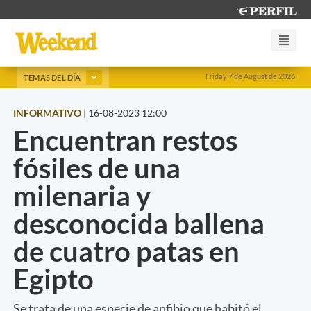
Friday 7 de August de 2026
TEMAS DEL DÍA
INFORMATIVO
|
16-08-2023 12:00
Encuentran restos
fósiles de una
milenaria y
desconocida ballena
de cuatro patas en
Egipto
Se trata de una especie de anfibio que habitó el