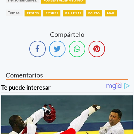
FÓSILES BALLENA EGIPTO
Temas:
RESTOS
FÓSILES
BALLENAS
EGIPTO
MAR
Compártelo
Comentarios