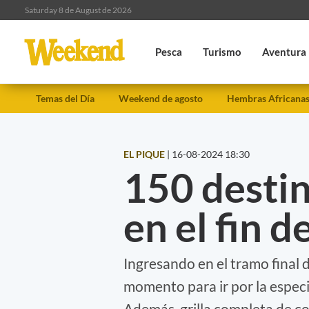
Saturday 8 de August de 2026
Pesca
Turismo
Aventura
Temas del Día
Weekend de agosto
Hembras Africana
EL PIQUE
|
16-08-2024 18:30
150 destin
en el fin 
Ingresando en el tramo final 
momento para ir por la especie
Además, grilla completa de co