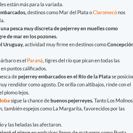
les están más para la variada.
embarcados,
destinos como Mar del Plata o
Claromecó
nos
da.
y una pesca muy discreta de pejerrey en muelles como
re de mar en los pozones.
el Uruguay,
actividad muy firme en destinos como
Concepción
bárbaro es el
Paraná
, tigres del río que pican en todas las
en puntos calificados.
 pesca de
pejerrey embarcados en el Río de la Plata
se posicio
uy rendidor como agosto. De orilla con altibajos, rinde con el
l plomo lejos.
doba
sigue la chance de
buenos pejerreyes.
Tanto Los Molinos
, también espejos como La Margarita, favorecidos por las
frío y las heladas las afectaron.
joró el pique
en embalses llenos de matungos como Punta