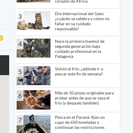
corazón de África
Día Internacional del Gato:
3
¿cuándo se celebra y cómo no
fallar en su cuidado
responsable?
Nace la primera huemul de
4
segunda generación bajo
cuidado profesional en la
Patagonia
Volvió el frío: ¿adónde ir a
5
pescar este fin de semana?
Más de 10 pizzas originales para
6
probar antes de que se vaya el
frío (y después también)
Pesca en el Paraná: fijan un
7
cupo de 650 toneladas y
continúan las restricciones