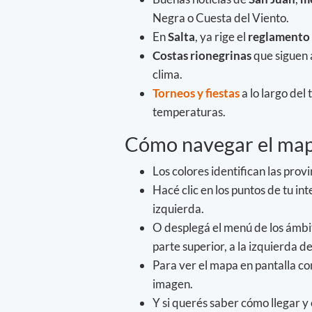
Negra o Cuesta del Viento.
En
Salta
, ya rige el
reglamento
Costas rionegrinas
que siguen 
clima.
Torneos y fiestas
a lo largo del 
temperaturas.
Cómo navegar el map
Los colores identifican las provi
Hacé clic en los puntos de tu in
izquierda.
O desplegá el menú de los ámbit
parte superior, a la izquierda d
Para ver el mapa en pantalla com
imagen.
Y si querés saber cómo llegar y 