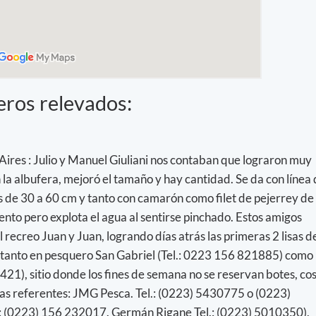
eros relevados:
ires : Julio y Manuel Giuliani nos contaban que lograron muy
la albufera, mejoró el tamaño y hay cantidad. Se da con línea
 de 30 a 60 cm y tanto con camarón como filet de pejerrey de
ento pero explota el agua al sentirse pinchado. Estos amigos
 recreo Juan y Juan, logrando días atrás las primeras 2 lisas d
 tanto en pesquero San Gabriel (Tel.: 0223 156 821885) como
421), sitio donde los fines de semana no se reservan botes, co
ías referentes: JMG Pesca. Tel.: (0223) 5430775 o (0223)
.: (0223) 156 232017. Germán Rigane Tel.: (0223) 5010350),