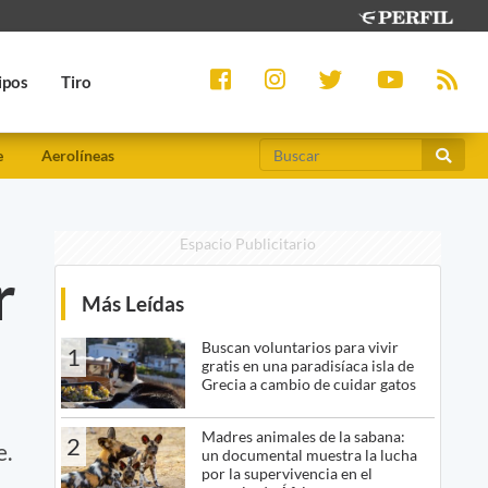
ipos
Tiro
e
Aerolíneas
Espacio Publicitario
r
Más Leídas
Buscan voluntarios para vivir
1
gratis en una paradisíaca isla de
Grecia a cambio de cuidar gatos
Madres animales de la sabana:
2
e.
un documental muestra la lucha
por la supervivencia en el