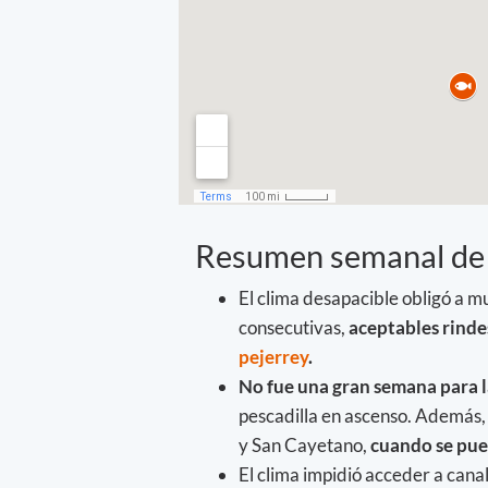
Resumen semanal de
El clima desapacible obligó a m
consecutivas,
aceptables rinde
pejerrey
.
No fue una gran semana para l
pescadilla en ascenso. Además
y San Cayetano,
cuando se pue
El clima impidió acceder a can