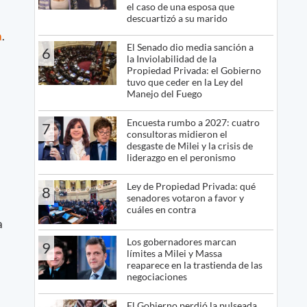
el caso de una esposa que
descuartizó a su marido
a
.
El Senado dio media sanción a
6
la Inviolabilidad de la
Propiedad Privada: el Gobierno
tuvo que ceder en la Ley del
Manejo del Fuego
Encuesta rumbo a 2027: cuatro
7
consultoras midieron el
desgaste de Milei y la crisis de
liderazgo en el peronismo
Ley de Propiedad Privada: qué
8
senadores votaron a favor y
cuáles en contra
a
Los gobernadores marcan
9
límites a Milei y Massa
reaparece en la trastienda de las
negociaciones
El Gobierno perdió la pulseada