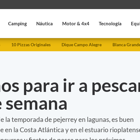
Camping
Náutica
Motor & 4x4
Tecnología
Equ
s
10 Pizzas Originales
Dique Campo Alegre
Blanca Grand
os para ir a pesca
de semana
de la temporada de pejerrey en lagunas, es buen
 en la Costa Atlántica y en el estuario rioplatens
ncursos y fiestas de pesca para los próximos