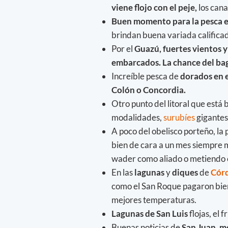
viene flojo con el peje,
los cana
Buen momento para la pesca 
brindan buena variada califica
Por el
Guazú, fuertes vientos 
embarcados. La chance del bag
Increíble pesca de
dorados en 
Colón o Concordia.
Otro punto del litoral que está 
modalidades,
surubíes
gigantes 
A poco del obelisco porteño, la
bien de cara a un mes siempre m
wader como aliado o metiendo e
En las
lagunas
y
diques
de
Cór
como el San Roque pagaron bien
mejores temperaturas.
Lagunas de San Luis
flojas, el 
Buenas noticias de
San Juan
,
me