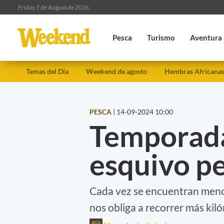
Friday 7 de August de 2026
Pesca
Turismo
Aventura
Temas del Día
Weekend de agosto
Hembras Africana
PESCA
|
14-09-2024 10:00
Temporada
esquivo pe
Cada vez se encuentran menos
nos obliga a recorrer más kil