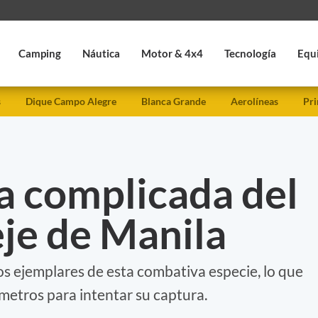
Camping
Náutica
Motor & 4x4
Tecnología
Equ
s
Dique Campo Alegre
Blanca Grande
Aerolíneas
Pri
 complicada del
je de Manila
 ejemplares de esta combativa especie, lo que
ómetros para intentar su captura.