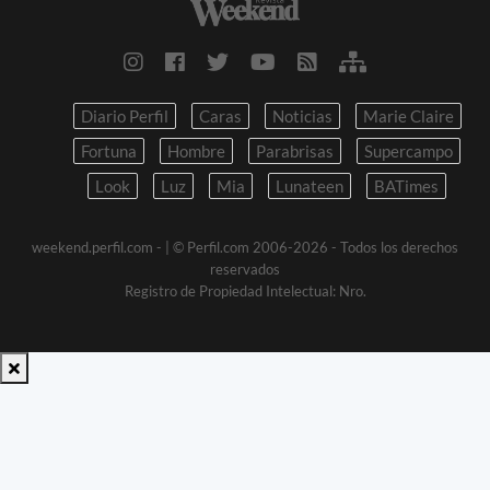
Diario Perfil
Caras
Noticias
Marie Claire
Fortuna
Hombre
Parabrisas
Supercampo
Look
Luz
Mia
Lunateen
BATimes
weekend.perfil.com -
| © Perfil.com 2006-2026 - Todos los derechos
reservados
Registro de Propiedad Intelectual: Nro.