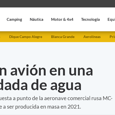
Camping
Náutica
Motor & 4x4
Tecnología
Equ
s
Dique Campo Alegre
Blanca Grande
Aerolíneas
Pri
n avión en una
dada de agua
puesta a punto de la aeronave comercial rusa MC-
e a ser producida en masa en 2021.