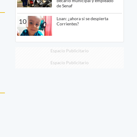
becario municipal y empleado
de Senaf
Loan: ¿ahora sí se despierta
10
Corrientes?
Espacio Publicitario
Espacio Publicitario