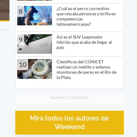
¿Cuál es el perro correntino
8
que rescata personas y brilla en
competencias
latinoamericanas?
Así es el SUV Leapmotor
9
híbrido que acaba de llegar al
país
Científicos del CONICET
10
realizan un inédito y extenso
monitoreo de peces en el Río de
la Plata
Espacio Publicitario
Mirá todos los autores de
Weekend