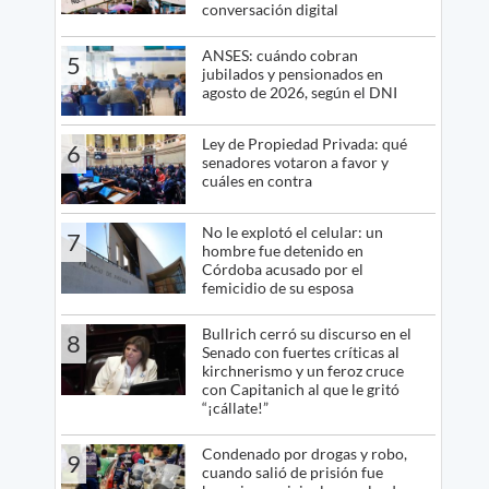
conversación digital
ANSES: cuándo cobran
5
jubilados y pensionados en
agosto de 2026, según el DNI
Ley de Propiedad Privada: qué
6
senadores votaron a favor y
cuáles en contra
No le explotó el celular: un
7
hombre fue detenido en
Córdoba acusado por el
femicidio de su esposa
Bullrich cerró su discurso en el
8
Senado con fuertes críticas al
kirchnerismo y un feroz cruce
con Capitanich al que le gritó
“¡cállate!”
Condenado por drogas y robo,
9
cuando salió de prisión fue