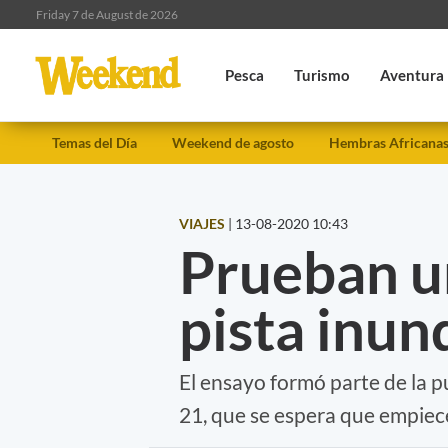
Friday 7 de August de 2026
Pesca
Turismo
Aventura
Temas del Día
Weekend de agosto
Hembras Africana
VIAJES
|
13-08-2020 10:43
Prueban u
pista inun
El ensayo formó parte de la 
21, que se espera que empiec