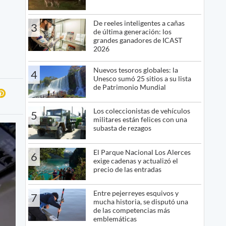
De reeles inteligentes a cañas
3
de última generación: los
grandes ganadores de ICAST
2026
Nuevos tesoros globales: la
4
Unesco sumó 25 sitios a su lista
de Patrimonio Mundial
Los coleccionistas de vehículos
5
militares están felices con una
subasta de rezagos
El Parque Nacional Los Alerces
6
exige cadenas y actualizó el
precio de las entradas
Entre pejerreyes esquivos y
7
mucha historia, se disputó una
de las competencias más
emblemáticas