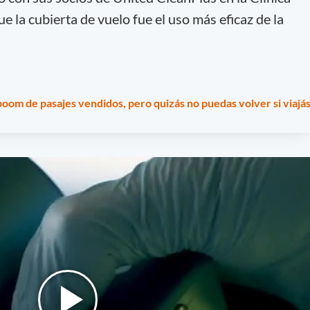
 la cubierta de vuelo fue el uso más eficaz de la
boom de pasajes vendidos, pero quizás no puedas volver si viajá