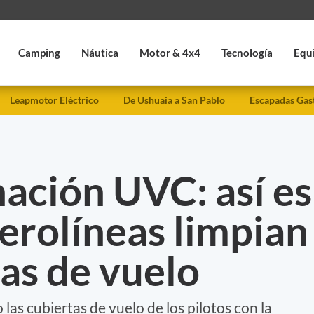
Camping
Náutica
Motor & 4x4
Tecnología
Equ
Leapmotor Eléctrico
De Ushuaia a San Pablo
Escapadas Gas
ación UVC: así es
erolíneas limpian
tas de vuelo
 las cubiertas de vuelo de los pilotos con la