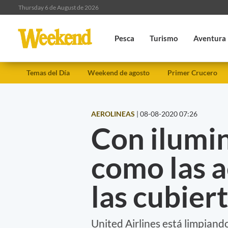
Thursday 6 de August de 2026
Pesca
Turismo
Aventura
Temas del Día
Weekend de agosto
Primer Crucero
AEROLINEAS
|
08-08-2020 07:26
Con ilumin
como las a
las cubier
United Airlines está limpiando