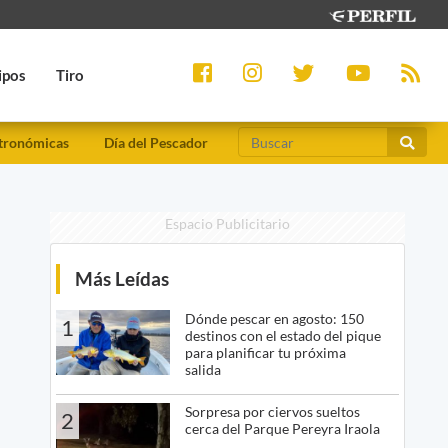
ipos
Tiro
tronómicas
Día del Pescador
Espacio Publicitario
Más Leídas
Dónde pescar en agosto: 150
1
destinos con el estado del pique
para planificar tu próxima
salida
Sorpresa por ciervos sueltos
2
cerca del Parque Pereyra Iraola