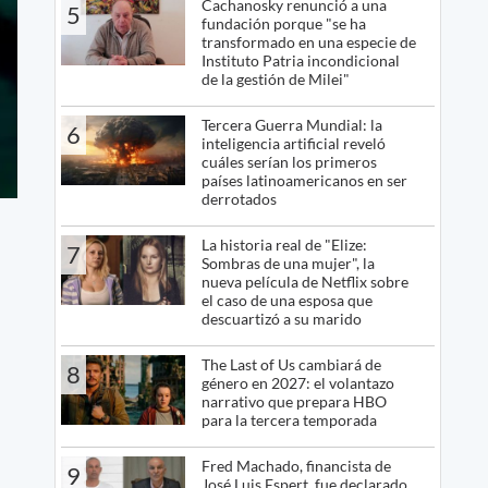
Cachanosky renunció a una
5
fundación porque "se ha
transformado en una especie de
Instituto Patria incondicional
de la gestión de Milei"
Tercera Guerra Mundial: la
6
inteligencia artificial reveló
cuáles serían los primeros
países latinoamericanos en ser
derrotados
La historia real de "Elize:
7
Sombras de una mujer", la
nueva película de Netflix sobre
el caso de una esposa que
descuartizó a su marido
The Last of Us cambiará de
8
género en 2027: el volantazo
narrativo que prepara HBO
para la tercera temporada
Fred Machado, financista de
9
José Luis Espert, fue declarado