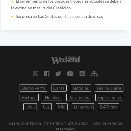
El surgimiento de los bosques tropicales actuales se debe a
la extinción masiva del Cretácico
Sorpresa en Las Grutas por la presencia de orcas
Diario Perfil
Caras
Noticias
Marie Claire
Fortuna
Hombre
Parabrisas
Supercampo
Look
Luz
Mia
Lunateen
BATimes
weekend.perfil.com -
| © Perfil.com 2006-2026 - Todos los derechos
reservados