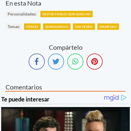
En esta Nota
Personalidades:
RESTOS FÓSILES QUIRQUINCHO
Temas:
FÓSILES
QUIRQUINCHO
SAN PEDRO
MAMÍFERO
Compártelo
Comentarios