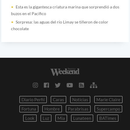
Esta es la gigantesca criatura marina que sorprendió a dos
buzos en el Pacífico
Sorpresa: las aguas del río Limay se tiñeron de color
chocolate
Diario Perfil
Caras
Noticias
Marie Claire
Fortuna
Hombre
Parabrisas
Supercampo
Look
Luz
Mia
Lunateen
BATimes