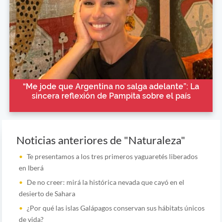
“Me jode que Argentina no salga adelante”: La
sincera reflexión de Pampita sobre el país
Noticias anteriores de "Naturaleza"
Te presentamos a los tres primeros yaguaretés liberados
en Iberá
De no creer: mirá la histórica nevada que cayó en el
desierto de Sahara
¿Por qué las islas Galápagos conservan sus hábitats únicos
de vida?