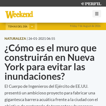
Friday 7 de August de 2026
TEMAS DEL DÍA
NATURALEZA
|
26-01-2021 06:55
¿Cómo es el muro que
construirán en Nueva
York para evitar las
inundaciones?
El Cuerpo de Ingenieros del Ejército de EE.UU.
presentó un ambicioso proyecto para fabricar una
gigantesca barrera acuática frente a la ciudad con el
objetivo de protegerla de tormentas y huracanes