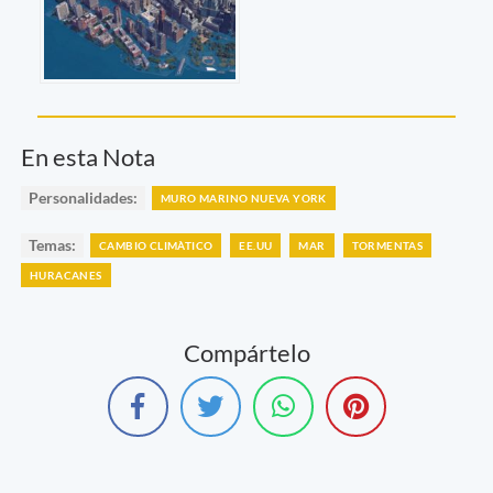
En esta Nota
Personalidades:
MURO MARINO NUEVA YORK
Temas:
CAMBIO CLIMÀTICO
EE.UU
MAR
TORMENTAS
HURACANES
Compártelo