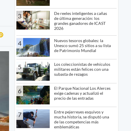
De reeles inteligentes a cañas
3
de última generación: los
grandes ganadores de ICAST
2026
Nuevos tesoros globales: la
4
Unesco sumó 25 sitios a su lista
de Patrimonio Mundial
Los coleccionistas de vehículos
5
militares están felices con una
subasta de rezagos
El Parque Nacional Los Alerces
6
exige cadenas y actualizó el
precio de las entradas
Entre pejerreyes esquivos y
7
mucha historia, se disputó una
de las competencias más
emblemáticas