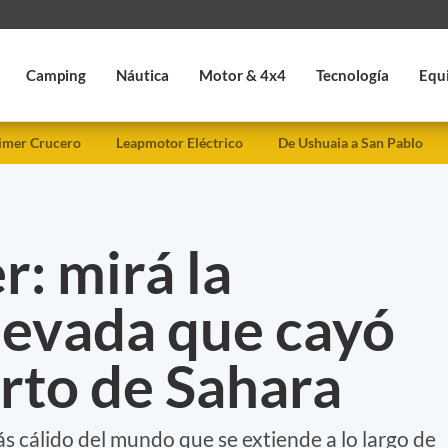
Camping
Náutica
Motor & 4x4
Tecnología
Equ
imer Crucero
Leapmotor Eléctrico
De Ushuaia a San Pablo
r: mirá la
nevada que cayó
erto de Sahara
s cálido del mundo que se extiende a lo largo de