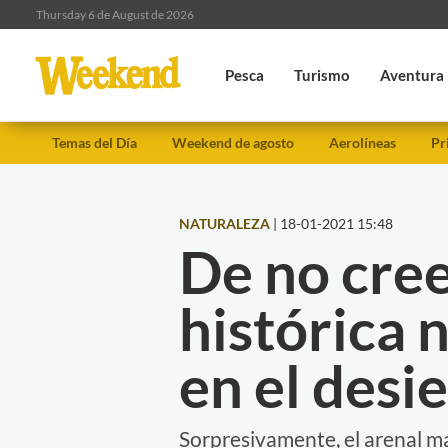
Thursday 6 de August de 2026
Pesca
Turismo
Aventura
Temas del Día
Weekend de agosto
Aerolíneas
Pr
NATURALEZA
|
18-01-2021 15:48
De no cree
histórica 
en el desi
Sorpresivamente, el arenal má