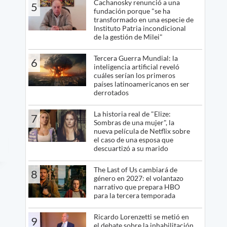
Cachanosky renunció a una
5
fundación porque "se ha
transformado en una especie de
Instituto Patria incondicional
de la gestión de Milei"
Tercera Guerra Mundial: la
6
inteligencia artificial reveló
cuáles serían los primeros
países latinoamericanos en ser
derrotados
La historia real de "Elize:
7
Sombras de una mujer", la
nueva película de Netflix sobre
el caso de una esposa que
descuartizó a su marido
The Last of Us cambiará de
8
género en 2027: el volantazo
narrativo que prepara HBO
para la tercera temporada
Ricardo Lorenzetti se metió en
9
el debate sobre la inhabilitación