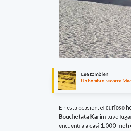
Leé también
Un hombre recorre Madri
En esta ocasión, el
curioso h
Bouchetata Karim
tuvo luga
encuentra a
casi 1.000 metro