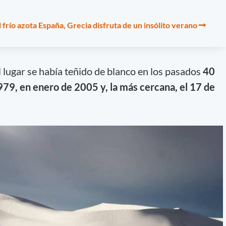
 frío azota España, Grecia disfruta de un insólito verano
 lugar se había teñido de blanco en los pasados
40
979, en enero de 2005 y, la más cercana, el 17 de