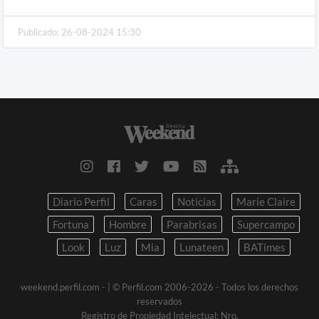
Publicado: 26-08-2024 15:30
Diario Perfil
Caras
Noticias
Marie Claire
Fortuna
Hombre
Parabrisas
Supercampo
Look
Luz
Mia
Lunateen
BATimes
weekend.perfil.com -
| © Perfil.com 2006-2026 - Todos los derechos
reservados
Registro de Propiedad Intelectual: Nro.